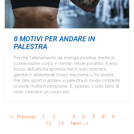
8 MOTIVI PER ANDARE IN
PALESTRA
Perché l'allenamento dà energia positiva, mette in
connessione corpo e mente, rende proattivi. Il vero
focus dell'attività sportiva non è solo ottenere
gambe e addominali tonici, ma come ci fa sentire
Per fare sport o andare in palestra in modo costante
ci vuole molta motivazione. E, spesso, il solo fatto di
voler ottenere un corpo più…
Previous
1
2
…
5
6
7
8
9
…
12
13
Next