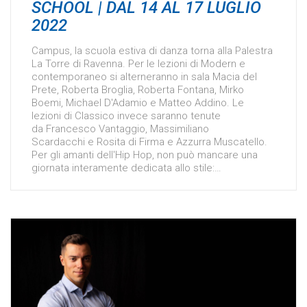
SCHOOL | DAL 14 AL 17 LUGLIO
2022
Campus, la scuola estiva di danza torna alla Palestra
La Torre di Ravenna. Per le lezioni di Modern e
contemporaneo si alterneranno in sala Macia del
Prete, Roberta Broglia, Roberta Fontana, Mirko
Boemi, Michael D'Adamio e Matteo Addino. Le
lezioni di Classico invece saranno tenute
da Francesco Vantaggio, Massimiliano
Scardacchi e Rosita di Firma e Azzurra Muscatello.
Per gli amanti dell'Hip Hop, non può mancare una
giornata interamente dedicata allo stile:…