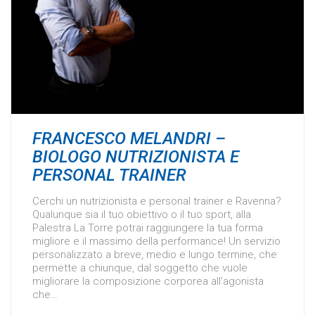
FRANCESCO MELANDRI –
BIOLOGO NUTRIZIONISTA E
PERSONAL TRAINER
Cerchi un nutrizionista e personal trainer e Ravenna?
Qualunque sia il tuo obiettivo o il tuo sport, alla
Palestra La Torre potrai raggiungere la tua forma
migliore e il massimo della performance! Un servizio
personalizzato a breve, medio e lungo termine, che
permette a chiunque, dal soggetto che vuole
migliorare la composizione corporea all’agonista
che…